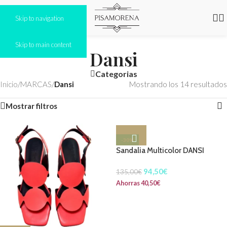
Skip to navigation
Skip to main content
Dansi
Categorias
Inicio
/
MARCAS
/
Dansi
Mostrando los 14 resultados
Mostrar filtros
-30%
Sandalia Multicolor DANSI
94,50
€
135,00
€
Ahorras
40,50
€