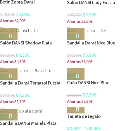
Botín Zebra Dansi
Salón DANSI Lady Fucsia
70,00
€
52,50
€
139,00
€
105,00
€
Ahorras
69,00
€
Ahorras
52,50
€
-30%
-50%
Salón DANSI Shadow Plata
Sandalia Dansi Nice Blue
80,50
€
55,00
€
115,00
€
110,00
€
Ahorras
34,50
€
Ahorras
55,00
€
-50%
-30%
Cuña DANSI Nice Blue
Sandalia Dansi Tornasol Fucsia
57,50
€
83,30
€
115,00
€
119,00
€
Ahorras
57,50
€
Ahorras
35,70
€
Tarjeta de regalo
-30%
Sandalia DANSI Mariela Plata
30,00
€
-
100,00
€