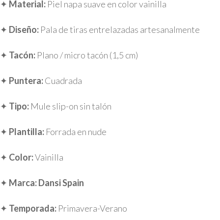
✦
Material:
Piel napa suave en color vainilla
✦
Diseño:
Pala de tiras entrelazadas artesanalmente
✦
Tacón:
Plano / micro tacón (1,5 cm)
✦
Puntera:
Cuadrada
✦
Tipo:
Mule slip-on sin talón
✦
Plantilla:
Forrada en nude
✦
Color:
Vainilla
✦
Marca:
Dansi Spain
✦
Temporada:
Primavera-Verano