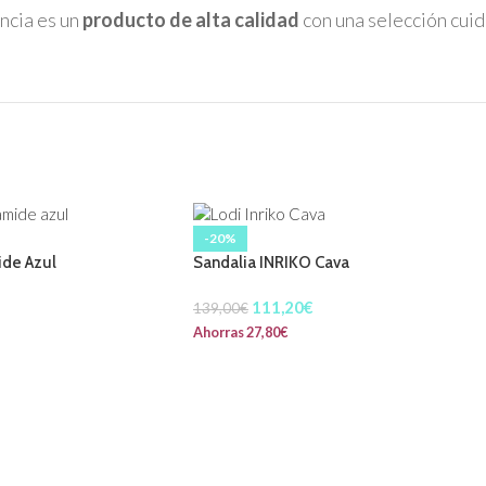
ncia es un
producto de alta calidad
con una selección cuid
-20%
ide Azul
Sandalia INRIKO Cava
111,20
€
139,00
€
Ahorras
27,80
€