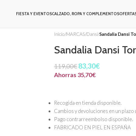
FIESTA Y EVENTOS
CALZADO, ROPA Y COMPLEMENTOS
OFERTA
Inicio
/
MARCAS
/
Dansi
/
Sandalia Dansi To
Sandalia Dansi Tor
83,30
€
119,00
€
Ahorras
35,70
€
Recogida en tienda disponible.
Cambios y devoluciones en un plazo d
Pago contrarreembolso disponible.
FABRICADO EN PIEL EN ESPAÑA