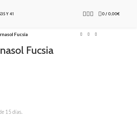
S
35 Y 41
0
/
0,00
€
rnasol Fucsia
nasol Fucsia
e 15 días.