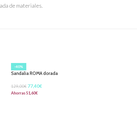
ada de materiales.
-40%
Sandalia ROMA dorada
77,40
€
129,00
€
Ahorras
51,60
€