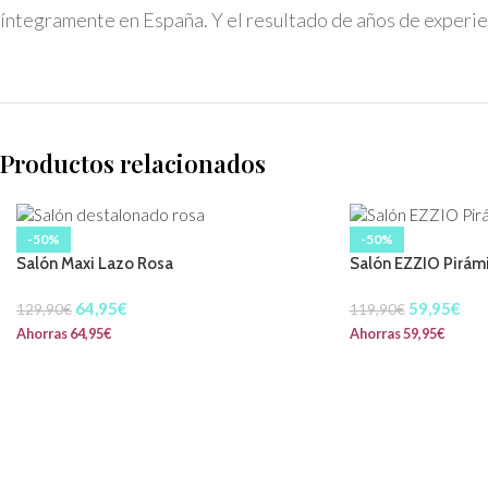
íntegramente en España. Y el resultado de años de experie
Productos relacionados
-50%
-50%
Salón Maxi Lazo Rosa
Salón EZZIO Pirám
64,95
€
59,95
€
129,90
€
119,90
€
Ahorras
64,95
€
Ahorras
59,95
€