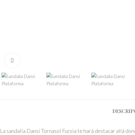
Click to enlarge
DESCRIP
La sandalia Dansi Tornasol Fucsia te hará destacar allá dond