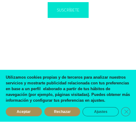
SUSCRÍBETE
IR A BLOG
Utilizamos cookies propias y de terceros para analizar nuestros
servicios y mostrarte publicidad relacionada con tus preferencias
en base a un perfil elaborado a partir de tus hábitos de
navegación (por ejemplo, páginas visitadas). Puedes obtener más
información y configurar tus preferencias en ajustes.
Preciosos zapatos, de buena calidad y la atención...
Cerra
suprema!
Aceptar
Rechazar
Ajustes
Eva Mora García