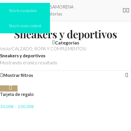
Skip to navigation
Skip to main content
Sneakers y deportivos
Categorias
Inicio
/
CALZADO, ROPA Y COMPLEMENTOS
/
Sneakers y deportivos
Mostrando el único resultado
Mostrar filtros
Tarjeta de regalo
30,00
€
-
100,00
€