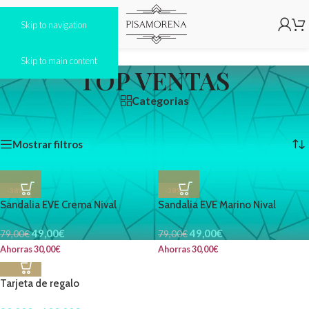
Skip to navigation
Skip to main content
TOP VENTAS
Categorias
Inicio
/
TOP VENTAS
Mostrando los 3 resultados
Mostrar filtros
-38%
-38%
Sandalia EVE Crema Nival
Sandalia EVE Marino Nival
49,00
€
49,00
€
79,00
€
79,00
€
Ahorras
30,00
€
Ahorras
30,00
€
Tarjeta de regalo