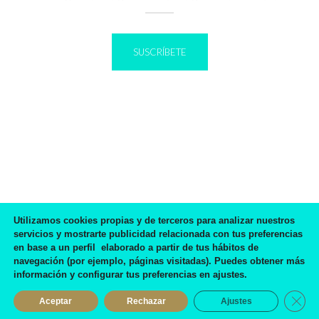
SUSCRÍBETE
IR A BLOG
Utilizamos cookies propias y de terceros para analizar nuestros
servicios y mostrarte publicidad relacionada con tus preferencias
en base a un perfil elaborado a partir de tus hábitos de
navegación (por ejemplo, páginas visitadas). Puedes obtener más
información y configurar tus preferencias en ajustes.
Preciosos zapatos, de buena calidad y la atención...
suprema!
Cerra
Aceptar
Rechazar
Ajustes