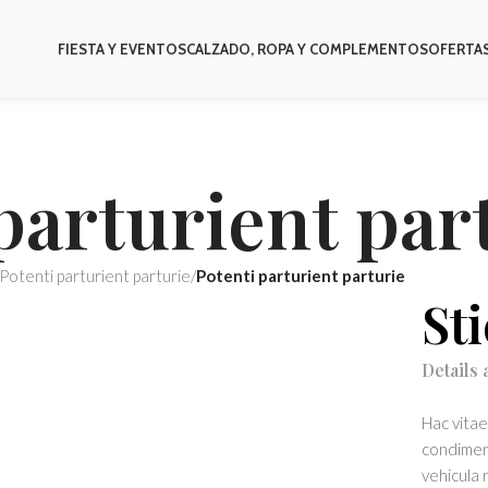
FIESTA Y EVENTOS
CALZADO, ROPA Y COMPLEMENTOS
OFERTA
parturient par
Potenti parturient parturie
/
Potenti parturient parturie
St
Details
Hac vitae
condiment
vehicula