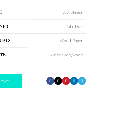
T
WordPress
NER
John Doe
IALS
Wood, Paper
ITE
xtemos.com/wood
Project