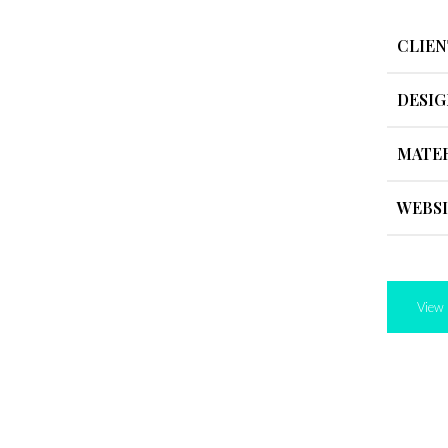
CLIEN
DESIG
MATER
WEBS
View 