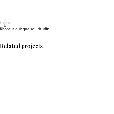
Newer
Rhoncus quisque sollicitudin
Related projects
Accessories
Imperdiet mauris a nontin