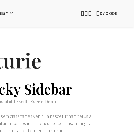
S
35 Y 41
0
/
0,00
€
turie
icky Sidebar
 available with Every Demo
 sem class fames vehicula nascetur nam tellus a
um inceptos mus rhoncus et accumsan fringilla
 nascetur amet fermentum rutrum.