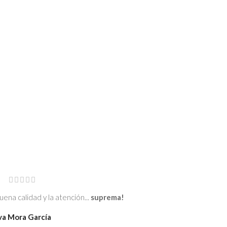
ena calidad y la atención...
suprema!
va Mora García