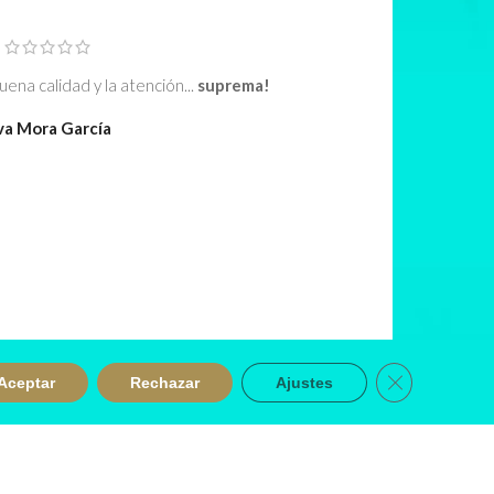
ena calidad y la atención...
suprema!
va Mora García
Cerrar el ban
Aceptar
Rechazar
Ajustes