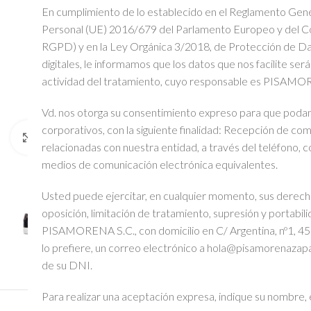
En cumplimiento de lo establecido en el Reglamento Gen
Personal (UE) 2016/679 del Parlamento Europeo y del Con
RGPD) y en la Ley Orgánica 3/2018, de Protección de Dat
digitales, le informamos que los datos que nos facilite se
actividad del tratamiento, cuyo responsable es PISAMO
Vd. nos otorga su consentimiento expreso para que podam
corporativos, con la siguiente finalidad: Recepción de co
Click to enlarge
relacionadas con nuestra entidad, a través del teléfono, c
medios de comunicación electrónica equivalentes.
Usted puede ejercitar, en cualquier momento, sus derecho
oposición, limitación de tratamiento, supresión y portabili
PISAMORENA S.C., con domicilio en C/ Argentina, nº1, 45
lo prefiere, un correo electrónico a hola@pisamorenazapa
de su DNI.
Para realizar una aceptación expresa, indique su nombre, e-