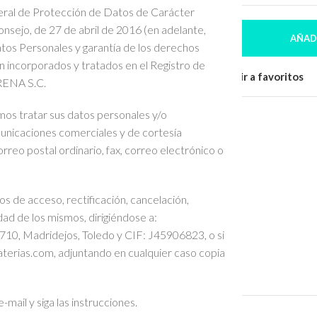
eral de Protección de Datos de Carácter
sejo, de 27 de abril de 2016 (en adelante,
AÑAD
os Personales y garantía de los derechos
rán incorporados y tratados en el Registro de
Comparar
Añadir a favoritos
RENA S.C.
os tratar sus datos personales y/o
SKU:
N/D
municaciones comerciales y de cortesía
Share:
orreo postal ordinario, fax, correo electrónico o
s de acceso, rectificación, cancelación,
dad de los mismos, dirigiéndose a:
710, Madridejos, Toledo y CIF: J45906823, o si
terias.com, adjuntando en cualquier caso copia
mail y siga las instrucciones.