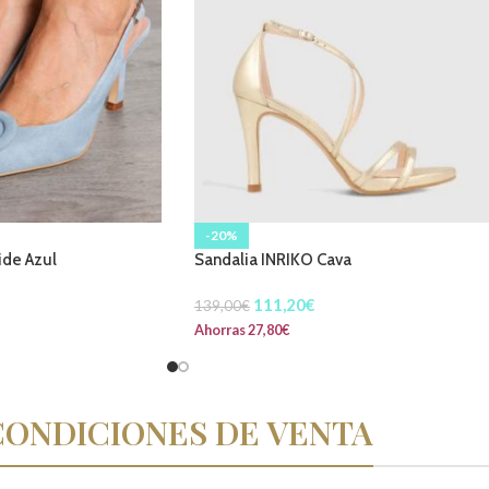
-20%
ide Azul
Sandalia INRIKO Cava
111,20
€
139,00
€
Ahorras
27,80
€
CONDICIONES DE VENTA