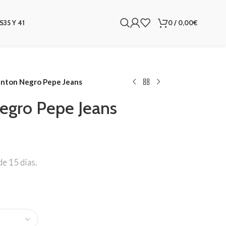
S
35 Y 41
0
/
0,00
€
enton Negro Pepe Jeans
Negro Pepe Jeans
e 15 días.