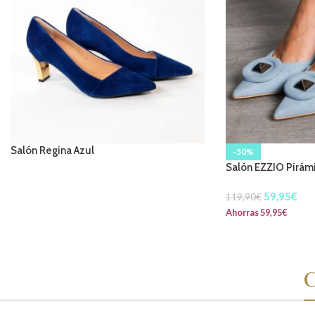
Salón Regina Azul
-50%
Salón EZZIO Pirám
59,95
€
119,90
€
Ahorras
59,95
€