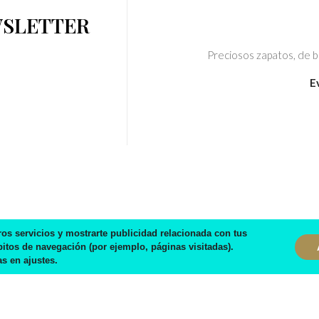
WSLETTER
Preciosos zapatos, de bu
E
ros servicios y mostrarte publicidad relacionada con tus
bitos de navegación (por ejemplo, páginas visitadas).
s en ajustes.