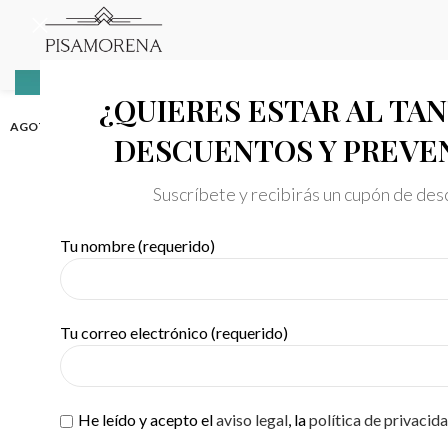
¿QUIERES ESTAR AL TA
AGOTADO
DESCUENTOS Y PREVE
Suscríbete y recibirás un cupón de de
Tu nombre (requerido)
Tu correo electrónico (requerido)
He leído y acepto el
aviso legal
, la
política de privacid