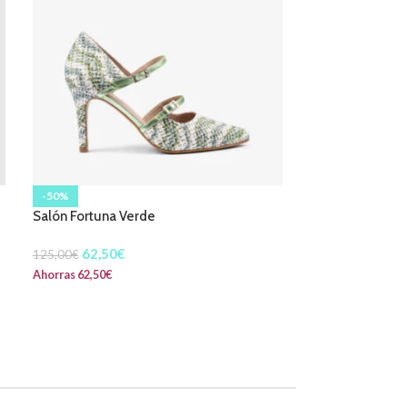
-50%
-50%
Salón Fortuna Verde
Sandalia Aura t
62,50
€
54,90
€
125,00
€
109,90
€
Ahorras
62,50
€
Ahorras
55,00
€