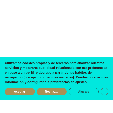
IR A BLOG
Utilizamos cookies propias y de terceros para analizar nuestros
servicios y mostrarte publicidad relacionada con tus preferencias
Preciosos zapatos, de buena calidad y la atención...
en base a un perfil elaborado a partir de tus hábitos de
navegación (por ejemplo, páginas visitadas). Puedes obtener más
suprema!
información y configurar tus preferencias en ajustes.
Eva Mora García
Cerra
Aceptar
Rechazar
Ajustes