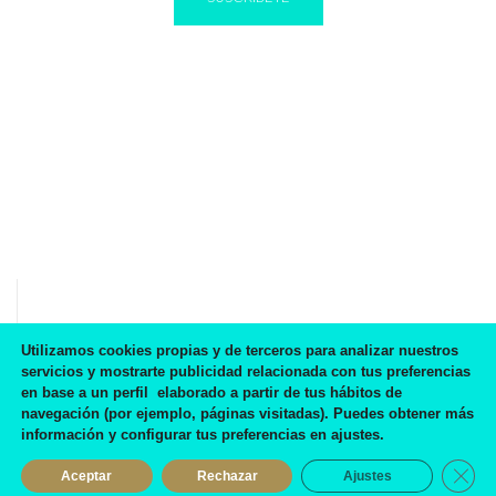
IR A BLOG
Utilizamos cookies propias y de terceros para analizar nuestros
servicios y mostrarte publicidad relacionada con tus preferencias
Preciosos zapatos, de buena calidad y la atención...
en base a un perfil elaborado a partir de tus hábitos de
suprema!
navegación (por ejemplo, páginas visitadas). Puedes obtener más
información y configurar tus preferencias en ajustes.
Eva Mora García
Cerra
Aceptar
Rechazar
Ajustes