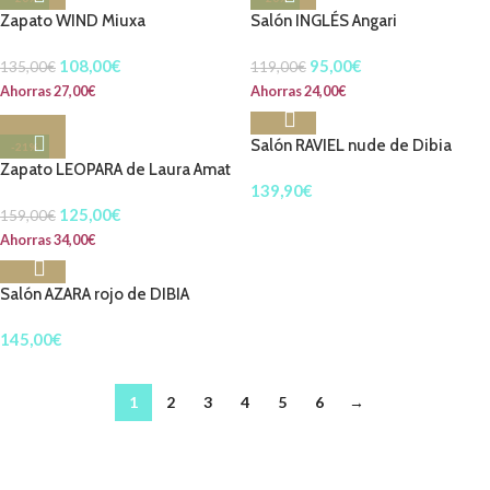
Zapato WIND Miuxa
Salón INGLÉS Angari
108,00
€
95,00
€
135,00
€
119,00
€
Ahorras
27,00
€
Ahorras
24,00
€
Salón RAVIEL nude de Dibia
-21%
Zapato LEOPARA de Laura Amat
139,90
€
125,00
€
159,00
€
Ahorras
34,00
€
Salón AZARA rojo de DIBIA
145,00
€
1
2
3
4
5
6
→