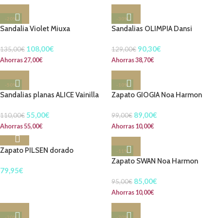
-20%
-30%
Sandalia Violet Miuxa
Sandalias OLIMPIA Dansi
108,00
€
90,30
€
135,00
€
129,00
€
Ahorras
27,00
€
Ahorras
38,70
€
-50%
-10%
Sandalias planas ALICE Vainilla
Zapato GIOGIA Noa Harmon
55,00
€
89,00
€
110,00
€
99,00
€
Ahorras
55,00
€
Ahorras
10,00
€
Zapato PILSEN dorado
-11%
Zapato SWAN Noa Harmon
79,95
€
85,00
€
95,00
€
Ahorras
10,00
€
-20%
-20%