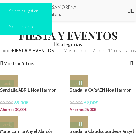
Skip to navigation
Skip to main content
FIESTA Y EVENTOS
Categorias
Inicio
/
FIESTA Y EVENTOS
Mostrando 1–21 de 111 resultados
Mostrar filtros
-30%
-27%
Sandalia ABRIL Noa Harmon
Sandalia CARMEN Noa Harmon
69,00
€
69,00
€
99,00
€
95,00
€
Ahorras
30,00
€
Ahorras
26,00
€
-37%
-30%
Mule Camila Angel Alarcón
Sandalia Claudia burdeos Angel