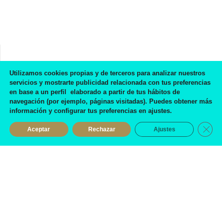
Utilizamos cookies propias y de terceros para analizar nuestros
servicios y mostrarte publicidad relacionada con tus preferencias
Preciosos zapatos, de buena calidad y la atención...
en base a un perfil elaborado a partir de tus hábitos de
suprema!
navegación (por ejemplo, páginas visitadas). Puedes obtener más
información y configurar tus preferencias en ajustes.
Eva Mora García
Cerra
Aceptar
Rechazar
Ajustes