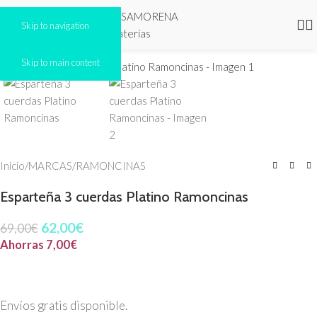
Skip to navigation
Click to enlarge
Skip to main content
-10%
Inicio
/
MARCAS
/
RAMONCINAS
Esparteña 3 cuerdas Platino Ramoncinas
62,00
€
69,00
€
Ahorras
7,00
€
Envíos gratis disponible.