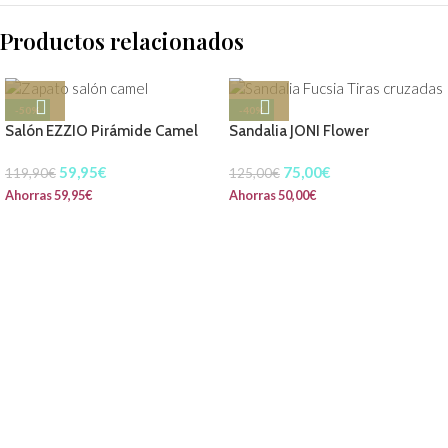
Productos relacionados
-50%
-40%
Salón EZZIO Pirámide Camel
Sandalia JONI Flower
59,95
€
75,00
€
119,90
€
125,00
€
Ahorras
59,95
€
Ahorras
50,00
€