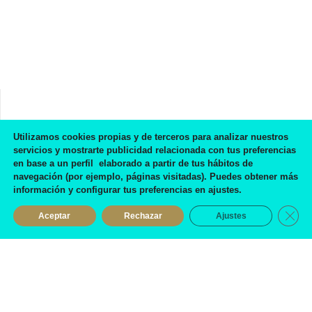
Utilizamos cookies propias y de terceros para analizar nuestros
Preciosos zapatos, de buena calidad y la atención...
servicios y mostrarte publicidad relacionada con tus preferencias
en base a un perfil elaborado a partir de tus hábitos de
suprema!
navegación (por ejemplo, páginas visitadas). Puedes obtener más
información y configurar tus preferencias en ajustes.
Eva Mora García
Cerra
Aceptar
Rechazar
Ajustes