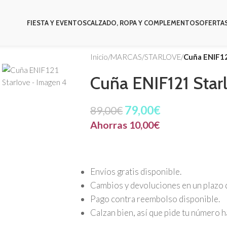
FIESTA Y EVENTOS
CALZADO, ROPA Y COMPLEMENTOS
OFERTA
Inicio
/
MARCAS
/
STARLOVE
/
Cuña ENIF12
Cuña ENIF121 Star
79,00
€
89,00
€
Ahorras
10,00
€
Envíos gratis disponible.
Cambios y devoluciones en un plazo d
Pago contra reembolso disponible.
Calzan bien, así que pide tu número h