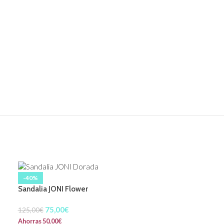
-40%
Sandalia JONI Flower
75,00
€
125,00
€
Ahorras
50,00
€