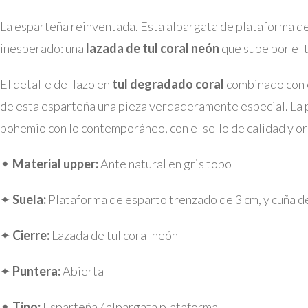
La esparteña reinventada. Esta alpargata de plataforma d
inesperado: una
lazada de tul coral neón
que sube por el t
El detalle del lazo en
tul degradado coral
combinado con e
de esta esparteña una pieza verdaderamente especial. La p
bohemio con lo contemporáneo, con el sello de calidad y or
✦
Material upper:
Ante natural en gris topo
✦
Suela:
Plataforma de esparto trenzado de 3 cm, y cuña de
✦
Cierre:
Lazada de tul coral neón
✦
Puntera:
Abierta
✦
Tipo:
Esparteña / alpargata plataforma