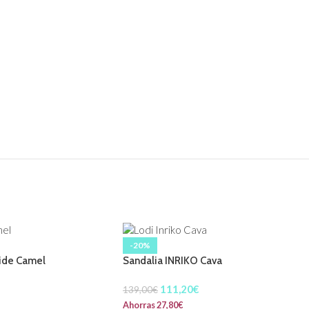
-20%
ide Camel
Sandalia INRIKO Cava
111,20
€
139,00
€
Ahorras
27,80
€