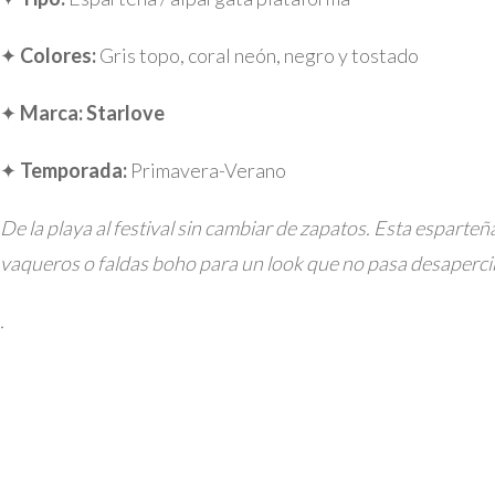
✦
Colores:
Gris topo, coral neón, negro y tostado
✦
Marca:
Starlove
✦
Temporada:
Primavera-Verano
De la playa al festival sin cambiar de zapatos. Esta espart
vaqueros o faldas boho para un look que no pasa desaperci
.