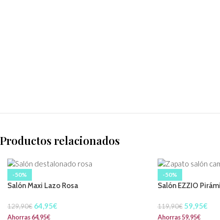
Productos relacionados
-50%
-50%
Salón Maxi Lazo Rosa
Salón EZZIO Pirám
64,95
€
59,95
€
129,90
€
119,90
€
Ahorras
64,95
€
Ahorras
59,95
€