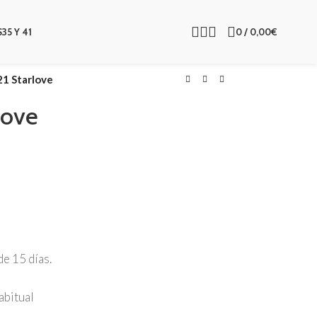
S
35 Y 41
0
/
0,00
€
1 Starlove
love
e 15 días.
abitual