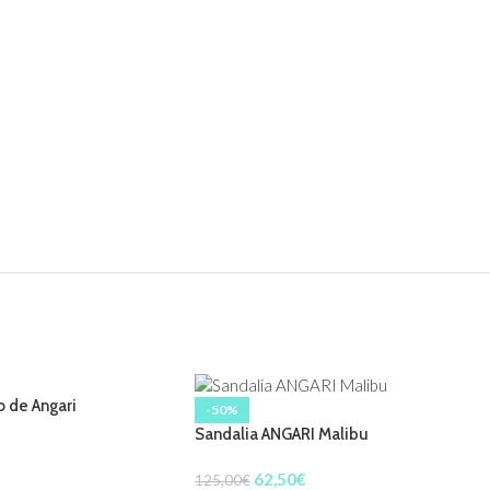
 de Angari
-50%
Sandalia ANGARI Malibu
62,50
€
125,00
€