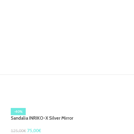
-40%
Sandalia INRIKO-X Silver Mirror
75,00
€
125,00
€