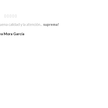
ena calidad y la atención...
suprema!
va Mora García