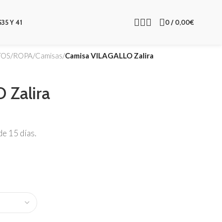
S
35 Y 41
0
/
0,00
€
TOS
/
ROPA
/
Camisas
/
Camisa VILAGALLO Zalira
 Zalira
e 15 días.